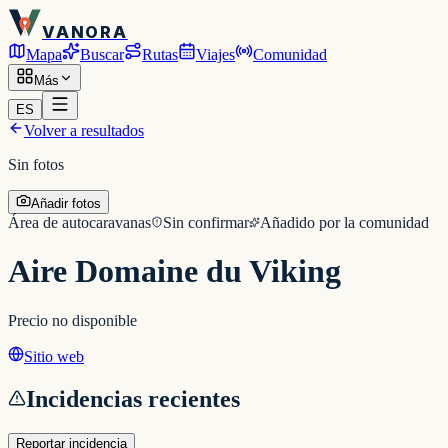
VANORA
Mapa
Buscar
Rutas
Viajes
Comunidad
Más
ES
Volver a resultados
Sin fotos
Añadir fotos
Área de autocaravanas
Sin confirmar
Añadido por la comunidad
Aire Domaine du Viking
Precio no disponible
Sitio web
Incidencias recientes
Reportar incidencia