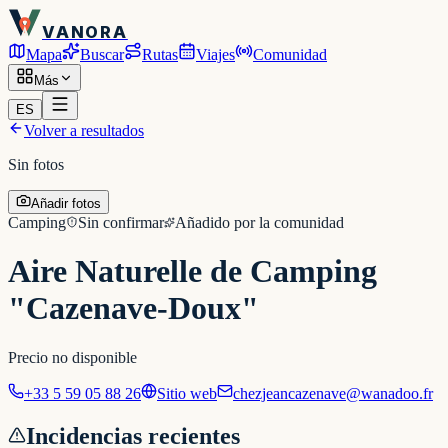
VANORA
Mapa
Buscar
Rutas
Viajes
Comunidad
Más
ES
Volver a resultados
Sin fotos
Añadir fotos
Camping
Sin confirmar
Añadido por la comunidad
Aire Naturelle de Camping
"Cazenave-Doux"
Precio no disponible
+33 5 59 05 88 26
Sitio web
chezjeancazenave@wanadoo.fr
Incidencias recientes