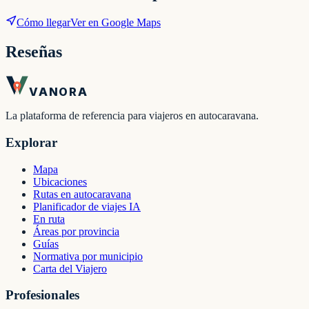
Cómo llegar
Ver en Google Maps
Reseñas
VANORA
La plataforma de referencia para viajeros en autocaravana.
Explorar
Mapa
Ubicaciones
Rutas en autocaravana
Planificador de viajes IA
En ruta
Áreas por provincia
Guías
Normativa por municipio
Carta del Viajero
Profesionales