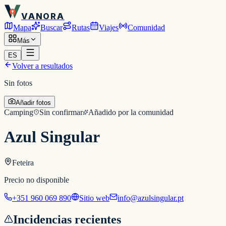
VANORA
Mapa
Buscar
Rutas
Viajes
Comunidad
Más
ES
Volver a resultados
Sin fotos
Añadir fotos
Camping
Sin confirmar
Añadido por la comunidad
Azul Singular
Feteira
Precio no disponible
+351 960 069 890
Sitio web
info@azulsingular.pt
Incidencias recientes