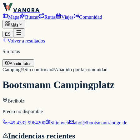
VANORA
Mapa
Buscar
Rutas
Viajes
Comunidad
Más
ES
Volver a resultados
Sin fotos
Añadir fotos
Camping
Sin confirmar
Añadido por la comunidad
Bootsmann Campingplatz
Breiholz
Precio no disponible
+49 4332 9964200
Sitio web
ahoi@bootsmann-lodge.de
Incidencias recientes