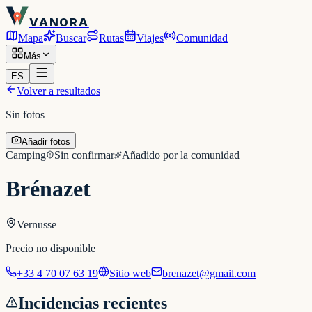
VANORA
Mapa
Buscar
Rutas
Viajes
Comunidad
Más
ES
Volver a resultados
Sin fotos
Añadir fotos
Camping
Sin confirmar
Añadido por la comunidad
Brénazet
Vernusse
Precio no disponible
+33 4 70 07 63 19
Sitio web
brenazet@gmail.com
Incidencias recientes