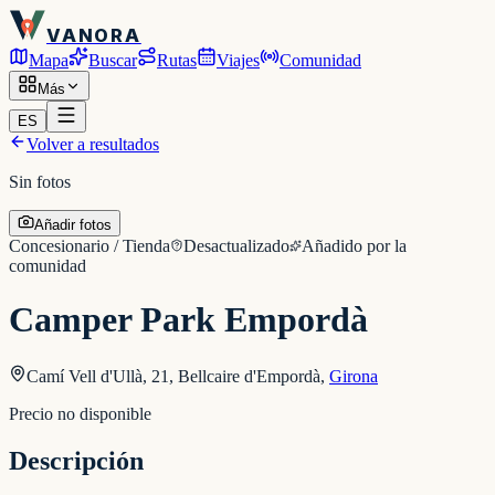
VANORA
Mapa
Buscar
Rutas
Viajes
Comunidad
Más
ES
Volver a resultados
Sin fotos
Añadir fotos
Concesionario / Tienda
Desactualizado
Añadido por la
comunidad
Camper Park Empordà
Camí Vell d'Ullà, 21, Bellcaire d'Empordà
,
Girona
Precio no disponible
Descripción