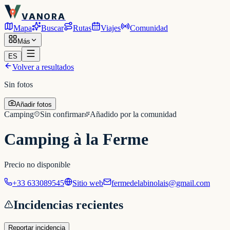
VANORA
Mapa
Buscar
Rutas
Viajes
Comunidad
Más
ES
Volver a resultados
Sin fotos
Añadir fotos
Camping
Sin confirmar
Añadido por la comunidad
Camping à la Ferme
Precio no disponible
+33 633089545
Sitio web
fermedelabinolais@gmail.com
Incidencias recientes
Reportar incidencia