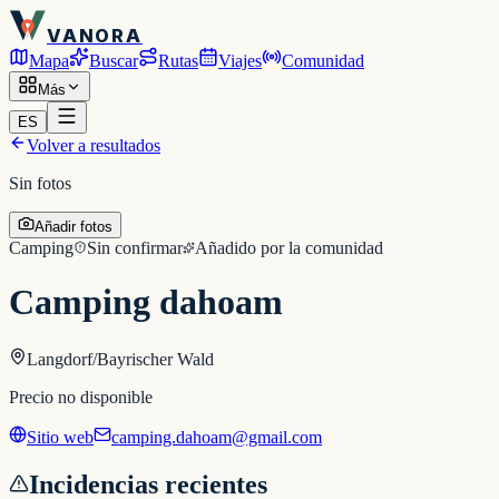
VANORA
Mapa
Buscar
Rutas
Viajes
Comunidad
Más
ES
Volver a resultados
Sin fotos
Añadir fotos
Camping
Sin confirmar
Añadido por la comunidad
Camping dahoam
Langdorf/Bayrischer Wald
Precio no disponible
Sitio web
camping.dahoam@gmail.com
Incidencias recientes