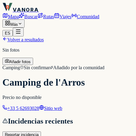
VANORA
Mapa
Buscar
Rutas
Viajes
Comunidad
Más
ES
Volver a resultados
Sin fotos
Añadir fotos
Camping
Sin confirmar
Añadido por la comunidad
Camping de l'Arros
Precio no disponible
+33 5 62693028
Sitio web
Incidencias recientes
Reportar incidencia