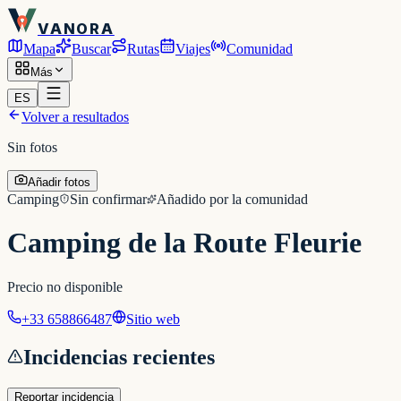
VANORA
Mapa
Buscar
Rutas
Viajes
Comunidad
Más
ES
Volver a resultados
Sin fotos
Añadir fotos
Camping
Sin confirmar
Añadido por la comunidad
Camping de la Route Fleurie
Precio no disponible
+33 658866487
Sitio web
Incidencias recientes
Reportar incidencia