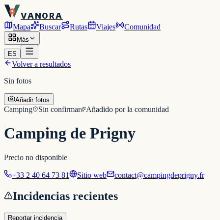
VANORA
Mapa
Buscar
Rutas
Viajes
Comunidad
Más
ES
Volver a resultados
Sin fotos
Añadir fotos
Camping
Sin confirmar
Añadido por la comunidad
Camping de Prigny
Precio no disponible
+33 2 40 64 73 81
Sitio web
contact@campingdeprigny.fr
Incidencias recientes
Reportar incidencia