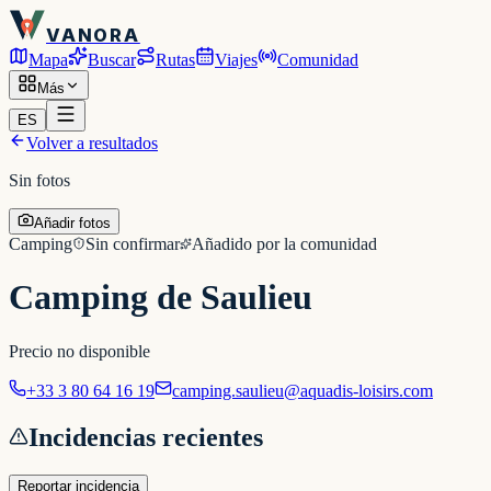
VANORA
Mapa
Buscar
Rutas
Viajes
Comunidad
Más
ES
Volver a resultados
Sin fotos
Añadir fotos
Camping
Sin confirmar
Añadido por la comunidad
Camping de Saulieu
Precio no disponible
+33 3 80 64 16 19
camping.saulieu@aquadis-loisirs.com
Incidencias recientes
Reportar incidencia