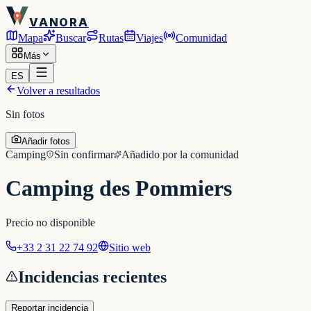
VANORA
Mapa
Buscar
Rutas
Viajes
Comunidad
Más
ES
Volver a resultados
Sin fotos
Añadir fotos
Camping
Sin confirmar
Añadido por la comunidad
Camping des Pommiers
Precio no disponible
+33 2 31 22 74 92
Sitio web
Incidencias recientes
Reportar incidencia