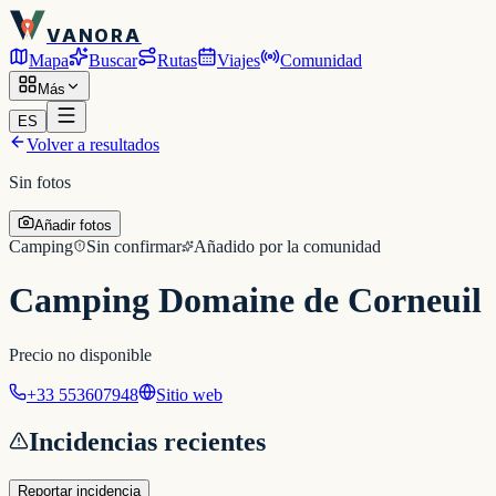
VANORA
Mapa
Buscar
Rutas
Viajes
Comunidad
Más
ES
Volver a resultados
Sin fotos
Añadir fotos
Camping
Sin confirmar
Añadido por la comunidad
Camping Domaine de Corneuil
Precio no disponible
+33 553607948
Sitio web
Incidencias recientes
Reportar incidencia