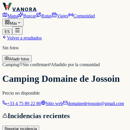
VANORA
Mapa
Buscar
Rutas
Viajes
Comunidad
Más
ES
Volver a resultados
Sin fotos
Añadir fotos
Camping
Sin confirmar
Añadido por la comunidad
Camping Domaine de Jossoin
Precio no disponible
+33 4 75 89 22 86
Sitio web
domainedejossoin@gmail.com
Incidencias recientes
Reportar incidencia