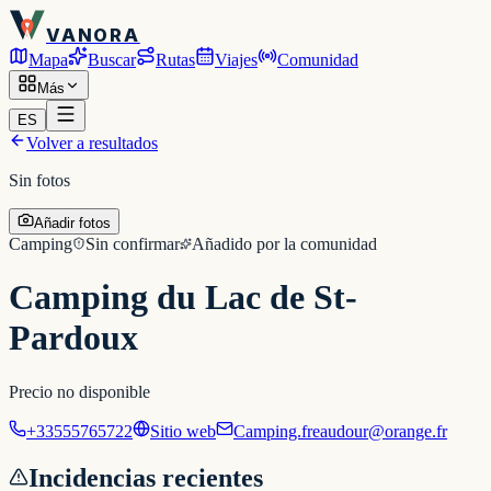
VANORA
Mapa
Buscar
Rutas
Viajes
Comunidad
Más
ES
Volver a resultados
Sin fotos
Añadir fotos
Camping
Sin confirmar
Añadido por la comunidad
Camping du Lac de St-
Pardoux
Precio no disponible
+33555765722
Sitio web
Camping.freaudour@orange.fr
Incidencias recientes