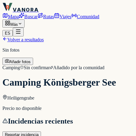
VANORA
Mapa
Buscar
Rutas
Viajes
Comunidad
Más
ES
Volver a resultados
Sin fotos
Añadir fotos
Camping
Sin confirmar
Añadido por la comunidad
Camping Königsberger See
Heiligengrabe
Precio no disponible
Incidencias recientes
Reportar incidencia