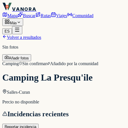
VANORA
Mapa
Buscar
Rutas
Viajes
Comunidad
Más
ES
Volver a resultados
Sin fotos
Añadir fotos
Camping
Sin confirmar
Añadido por la comunidad
Camping La Presqu'ile
Salles-Curan
Precio no disponible
Incidencias recientes
Reportar incidencia