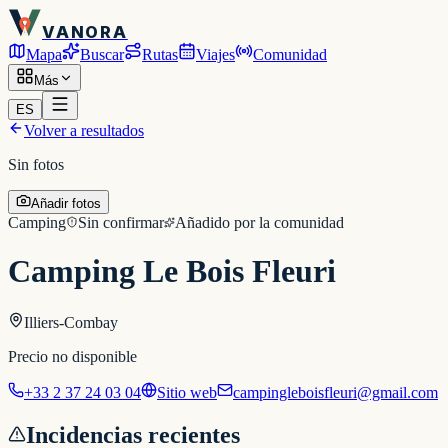
VANORA
Mapa
Buscar
Rutas
Viajes
Comunidad
Más
ES
Volver a resultados
Sin fotos
Añadir fotos
Camping
Sin confirmar
Añadido por la comunidad
Camping Le Bois Fleuri
Illiers-Combay
Precio no disponible
+33 2 37 24 03 04
Sitio web
campingleboisfleuri@gmail.com
Incidencias recientes