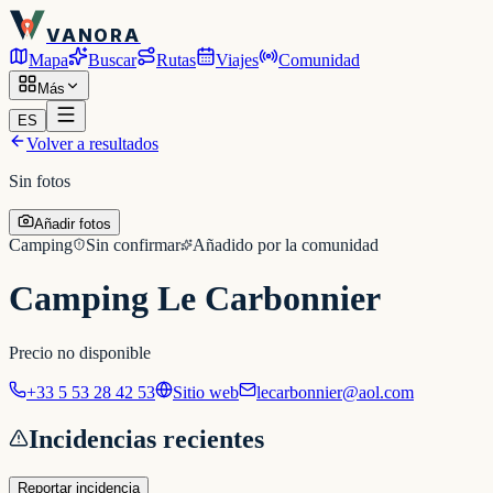
VANORA
Mapa
Buscar
Rutas
Viajes
Comunidad
Más
ES
Volver a resultados
Sin fotos
Añadir fotos
Camping
Sin confirmar
Añadido por la comunidad
Camping Le Carbonnier
Precio no disponible
+33 5 53 28 42 53
Sitio web
lecarbonnier@aol.com
Incidencias recientes
Reportar incidencia