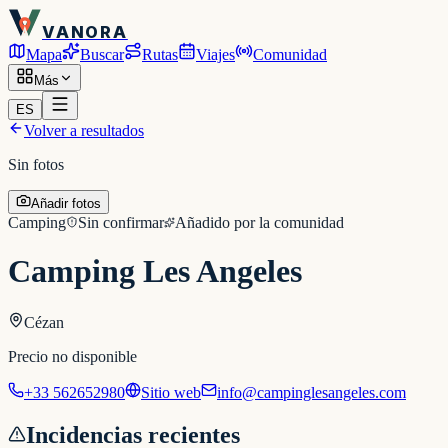
VANORA
Mapa
Buscar
Rutas
Viajes
Comunidad
Más
ES
Volver a resultados
Sin fotos
Añadir fotos
Camping
Sin confirmar
Añadido por la comunidad
Camping Les Angeles
Cézan
Precio no disponible
+33 562652980
Sitio web
info@campinglesangeles.com
Incidencias recientes