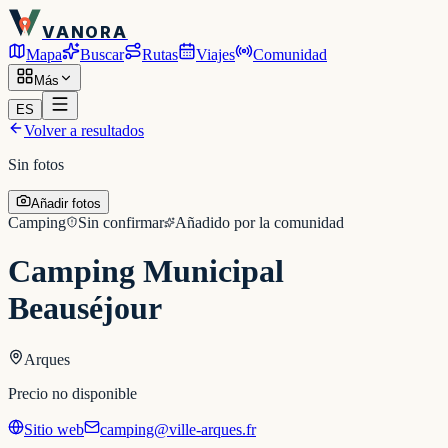
VANORA
Mapa
Buscar
Rutas
Viajes
Comunidad
Más
ES
Volver a resultados
Sin fotos
Añadir fotos
Camping
Sin confirmar
Añadido por la comunidad
Camping Municipal
Beauséjour
Arques
Precio no disponible
Sitio web
camping@ville-arques.fr