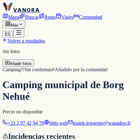
VANORA
Mapa
Buscar
Rutas
Viajes
Comunidad
Más
ES
Volver a resultados
Sin fotos
Añadir fotos
Camping
Sin confirmar
Añadido por la comunidad
Camping municipal de Borg
Nehué
Precio no disponible
+33 2 97 42 94 76
Sitio web
mairie.leguerno@wanadoo.fr
Incidencias recientes