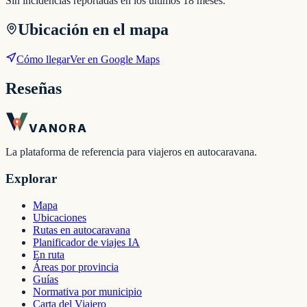
Sin incidencias reportadas en los últimos 18 meses.
Ubicación en el mapa
Cómo llegar
Ver en Google Maps
Reseñas
VANORA
La plataforma de referencia para viajeros en autocaravana.
Explorar
Mapa
Ubicaciones
Rutas en autocaravana
Planificador de viajes IA
En ruta
Áreas por provincia
Guías
Normativa por municipio
Carta del Viajero