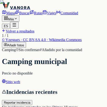
VANORA
Mapa
Buscar
Rutas
Viajes
Comunidad
Más
ES
Volver a resultados
1
/
1
©
Yzergues · CC BY-SA 4.0 · Wikimedia Commons
Añadir fotos
Camping
Sin confirmar
Añadido por la comunidad
Camping municipal
Precio no disponible
Sitio web
Incidencias recientes
Reportar incidencia