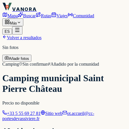
VANORA
Mapa
Buscar
Rutas
Viajes
Comunidad
Más
ES
Volver a resultados
Sin fotos
Añadir fotos
Camping
Sin confirmar
Añadido por la comunidad
Camping municipal Saint
Pierre Château
Precio no disponible
+33 5 55 69 27 81
Sitio web
ot.accueil@cc-
portesdevassiviere.fr