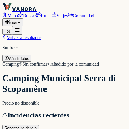
VANORA
Mapa
Buscar
Rutas
Viajes
Comunidad
Más
ES
Volver a resultados
Sin fotos
Añadir fotos
Camping
Sin confirmar
Añadido por la comunidad
Camping Municipal Serra di
Scopamène
Precio no disponible
Incidencias recientes
Reportar incidencia