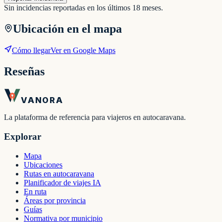
Sin incidencias reportadas en los últimos 18 meses.
Ubicación en el mapa
Cómo llegar
Ver en Google Maps
Reseñas
VANORA
La plataforma de referencia para viajeros en autocaravana.
Explorar
Mapa
Ubicaciones
Rutas en autocaravana
Planificador de viajes IA
En ruta
Áreas por provincia
Guías
Normativa por municipio