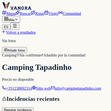
VANORA
Mapa
Buscar
Rutas
Viajes
Comunidad
Más
ES
Volver a resultados
Sin fotos
Añadir fotos
Camping
Sin confirmar
Añadido por la comunidad
Camping Tapadinho
Precio no disponible
+351238692314
Sitio web
info@campingtapadinho.com
Incidencias recientes
Reportar incidencia