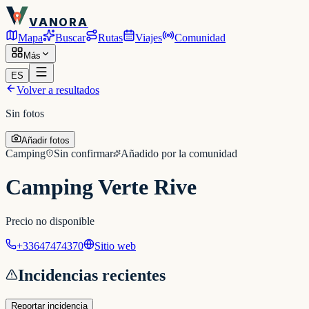
VANORA
Mapa
Buscar
Rutas
Viajes
Comunidad
Más
ES
Volver a resultados
Sin fotos
Añadir fotos
Camping
Sin confirmar
Añadido por la comunidad
Camping Verte Rive
Precio no disponible
+33647474370
Sitio web
Incidencias recientes
Reportar incidencia