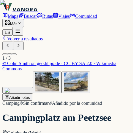
VANORA
Mapa
Buscar
Rutas
Viajes
Comunidad
Más
ES
Volver a resultados
1
/
3
©
Colin Smith on geo.hlipp.de · CC BY-SA 2.0 · Wikimedia
Commons
Añadir fotos
Camping
Sin confirmar
Añadido por la comunidad
Campingplatz am Peetzsee
Grünheide (Mark)