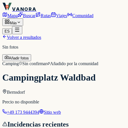
VANORA
Mapa
Buscar
Rutas
Viajes
Comunidad
Más
ES
Volver a resultados
Sin fotos
Añadir fotos
Camping
Sin confirmar
Añadido por la comunidad
Campingplatz Waldbad
Bernsdorf
Precio no disponible
+49 173 9444394
Sitio web
Incidencias recientes