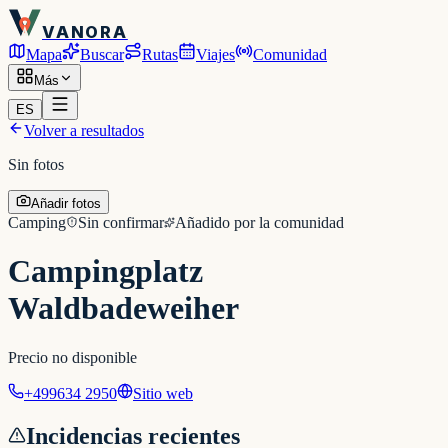
VANORA
Mapa
Buscar
Rutas
Viajes
Comunidad
Más
ES
Volver a resultados
Sin fotos
Añadir fotos
Camping
Sin confirmar
Añadido por la comunidad
Campingplatz
Waldbadeweiher
Precio no disponible
+499634 2950
Sitio web
Incidencias recientes