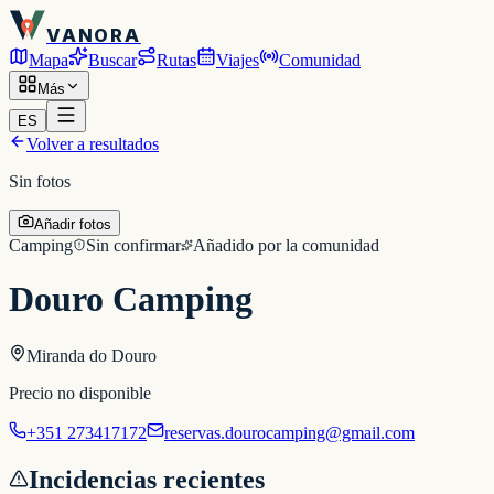
VANORA
Mapa
Buscar
Rutas
Viajes
Comunidad
Más
ES
Volver a resultados
Sin fotos
Añadir fotos
Camping
Sin confirmar
Añadido por la comunidad
Douro Camping
Miranda do Douro
Precio no disponible
+351 273417172
reservas.dourocamping@gmail.com
Incidencias recientes