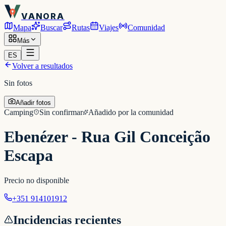
VANORA
Mapa
Buscar
Rutas
Viajes
Comunidad
Más
ES
Volver a resultados
Sin fotos
Añadir fotos
Camping
Sin confirmar
Añadido por la comunidad
Ebenézer - Rua Gil Conceição
Escapa
Precio no disponible
+351 914101912
Incidencias recientes