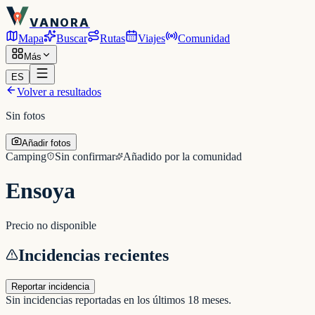
VANORA
Mapa
Buscar
Rutas
Viajes
Comunidad
Más
ES
Volver a resultados
Sin fotos
Añadir fotos
Camping
Sin confirmar
Añadido por la comunidad
Ensoya
Precio no disponible
Incidencias recientes
Reportar incidencia
Sin incidencias reportadas en los últimos 18 meses.