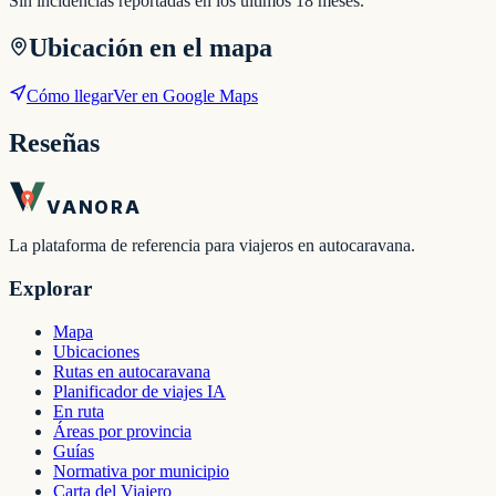
Sin incidencias reportadas en los últimos 18 meses.
Ubicación en el mapa
Cómo llegar
Ver en Google Maps
Reseñas
VANORA
La plataforma de referencia para viajeros en autocaravana.
Explorar
Mapa
Ubicaciones
Rutas en autocaravana
Planificador de viajes IA
En ruta
Áreas por provincia
Guías
Normativa por municipio
Carta del Viajero