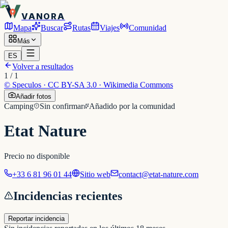
VANORA
Mapa
Buscar
Rutas
Viajes
Comunidad
Más
ES
Volver a resultados
1
/
1
©
Speculos · CC BY-SA 3.0 · Wikimedia Commons
Añadir fotos
Camping
Sin confirmar
Añadido por la comunidad
Etat Nature
Precio no disponible
+33 6 81 96 01 44
Sitio web
contact@etat-nature.com
Incidencias recientes
Reportar incidencia