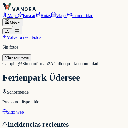
VANORA
Mapa
Buscar
Rutas
Viajes
Comunidad
Más
ES
Volver a resultados
Sin fotos
Añadir fotos
Camping
Sin confirmar
Añadido por la comunidad
Ferienpark Üdersee
Schorfheide
Precio no disponible
Sitio web
Incidencias recientes