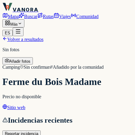
VANORA
Mapa
Buscar
Rutas
Viajes
Comunidad
Más
ES
Volver a resultados
Sin fotos
Añadir fotos
Camping
Sin confirmar
Añadido por la comunidad
Ferme du Bois Madame
Precio no disponible
Sitio web
Incidencias recientes
Reportar incidencia