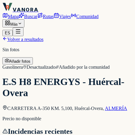
VANORA
Mapa
Buscar
Rutas
Viajes
Comunidad
Más
ES
Volver a resultados
Sin fotos
Añadir fotos
Gasolinera
Desactualizado
Añadido por la comunidad
E.S H8 ENERGYS - Huércal-
Overa
CARRETERA A-350 KM. 5,100, Huércal-Overa
,
ALMERÍA
Precio no disponible
Incidencias recientes