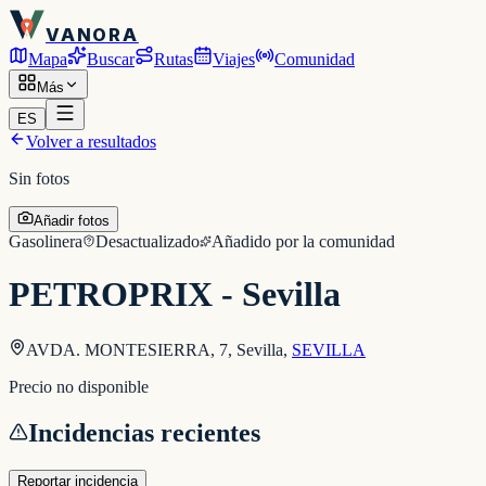
VANORA
Mapa
Buscar
Rutas
Viajes
Comunidad
Más
ES
Volver a resultados
Sin fotos
Añadir fotos
Gasolinera
Desactualizado
Añadido por la comunidad
PETROPRIX - Sevilla
AVDA. MONTESIERRA, 7, Sevilla
,
SEVILLA
Precio no disponible
Incidencias recientes
Reportar incidencia