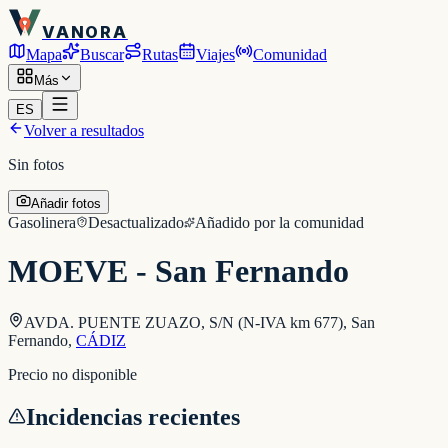
VANORA
Mapa
Buscar
Rutas
Viajes
Comunidad
Más
ES
Volver a resultados
Sin fotos
Añadir fotos
Gasolinera
Desactualizado
Añadido por la comunidad
MOEVE - San Fernando
AVDA. PUENTE ZUAZO, S/N (N-IVA km 677), San
Fernando
,
CÁDIZ
Precio no disponible
Incidencias recientes