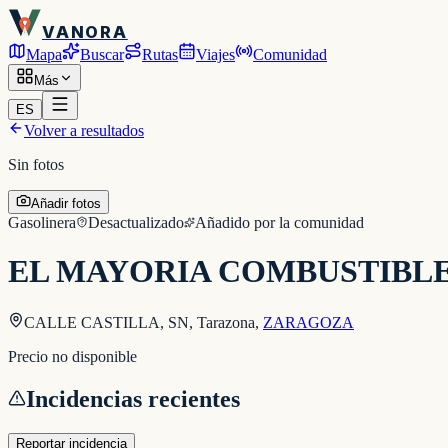
VANORA
Mapa
Buscar
Rutas
Viajes
Comunidad
Más
ES
Volver a resultados
Sin fotos
Añadir fotos
Gasolinera
Desactualizado
Añadido por la comunidad
EL MAYORIA COMBUSTIBLES 
CALLE CASTILLA, SN, Tarazona
,
ZARAGOZA
Precio no disponible
Incidencias recientes
Reportar incidencia