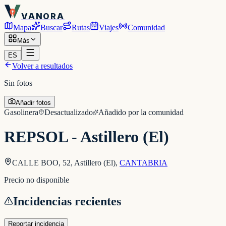
VANORA
Mapa
Buscar
Rutas
Viajes
Comunidad
Más
ES
Volver a resultados
Sin fotos
Añadir fotos
Gasolinera
Desactualizado
Añadido por la comunidad
REPSOL - Astillero (El)
CALLE BOO, 52, Astillero (El)
,
CANTABRIA
Precio no disponible
Incidencias recientes
Reportar incidencia