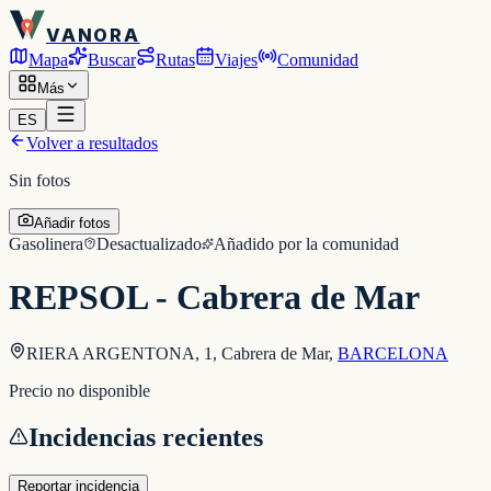
VANORA
Mapa
Buscar
Rutas
Viajes
Comunidad
Más
ES
Volver a resultados
Sin fotos
Añadir fotos
Gasolinera
Desactualizado
Añadido por la comunidad
REPSOL - Cabrera de Mar
RIERA ARGENTONA, 1, Cabrera de Mar
,
BARCELONA
Precio no disponible
Incidencias recientes
Reportar incidencia