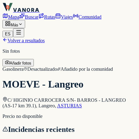
VANORA
Mapa
Buscar
Rutas
Viajes
Comunidad
Más
ES
Volver a resultados
Sin fotos
Añadir fotos
Gasolinera
Desactualizado
Añadido por la comunidad
MOEVE - Langreo
C/ HIGINIO CARROCERA S/N- BARROS - LANGREO
(AS-17 km 39.1), Langreo
,
ASTURIAS
Precio no disponible
Incidencias recientes