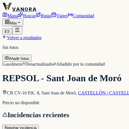
VANORA
Mapa
Buscar
Rutas
Viajes
Comunidad
Más
ES
Volver a resultados
Sin fotos
Añadir fotos
Gasolinera
Desactualizado
Añadido por la comunidad
REPSOL - Sant Joan de Moró
CR CV-16 P.K. 8, Sant Joan de Moró
,
CASTELLÓN / CASTEL
Precio no disponible
Incidencias recientes
Reportar incidencia