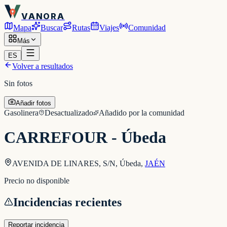
VANORA
Mapa
Buscar
Rutas
Viajes
Comunidad
Más
ES
Volver a resultados
Sin fotos
Añadir fotos
Gasolinera
Desactualizado
Añadido por la comunidad
CARREFOUR - Úbeda
AVENIDA DE LINARES, S/N, Úbeda
,
JAÉN
Precio no disponible
Incidencias recientes
Reportar incidencia