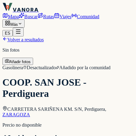
VANORA
Mapa
Buscar
Rutas
Viajes
Comunidad
Más
ES
Volver a resultados
Sin fotos
Añadir fotos
Gasolinera
Desactualizado
Añadido por la comunidad
COOP. SAN JOSE -
Perdiguera
CARRETERA SARIÑENA KM. S/N, Perdiguera
,
ZARAGOZA
Precio no disponible