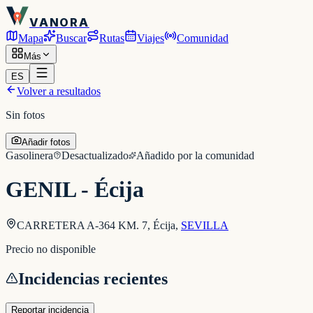
VANORA
Mapa
Buscar
Rutas
Viajes
Comunidad
Más
ES
Volver a resultados
Sin fotos
Añadir fotos
Gasolinera
Desactualizado
Añadido por la comunidad
GENIL - Écija
CARRETERA A-364 KM. 7, Écija
,
SEVILLA
Precio no disponible
Incidencias recientes
Reportar incidencia