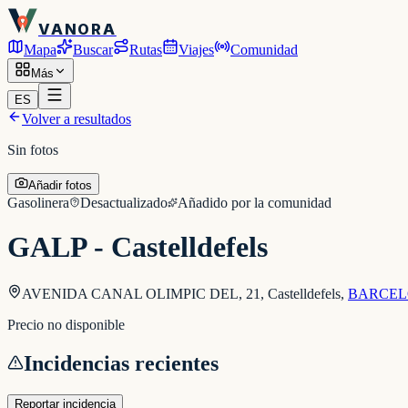
VANORA
Mapa
Buscar
Rutas
Viajes
Comunidad
Más
ES
Volver a resultados
Sin fotos
Añadir fotos
Gasolinera
Desactualizado
Añadido por la comunidad
GALP - Castelldefels
AVENIDA CANAL OLIMPIC DEL, 21, Castelldefels
,
BARCE
Precio no disponible
Incidencias recientes
Reportar incidencia